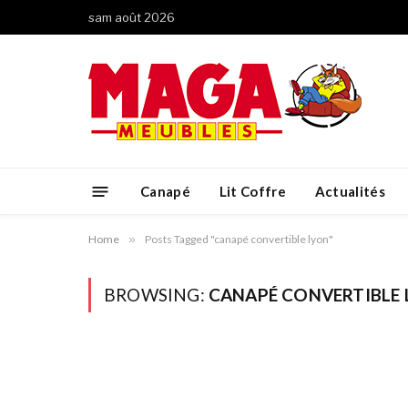
sam août 2026
Canapé
Lit Coffre
Actualités
Home
»
Posts Tagged "canapé convertible lyon"
BROWSING:
CANAPÉ CONVERTIBLE 