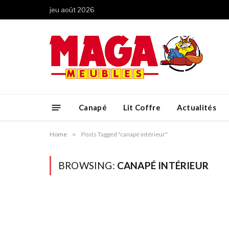
jeu août 2026
Canapé
Lit Coffre
Actualités
Home
»
Posts Tagged "canapé intérieur"
BROWSING:
CANAPÉ INTÉRIEUR