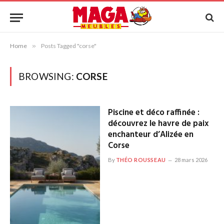
Home
»
Posts Tagged "corse"
BROWSING:
CORSE
Piscine et déco raffinée :
découvrez le havre de paix
enchanteur d’Alizée en
Corse
By
THÉO ROUSSEAU
28 mars 2026