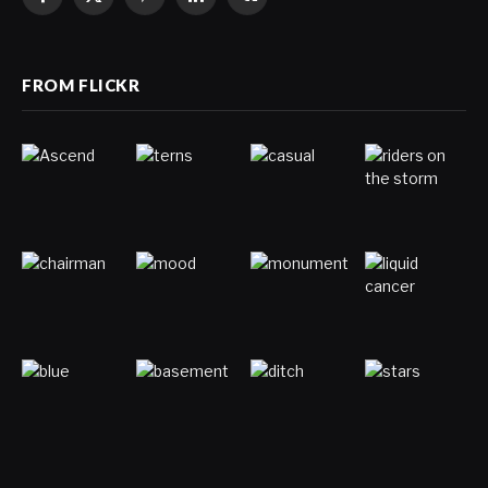
Facebook
X
Pinterest
LinkedIn
VKontakte
(Twitter)
FROM FLICKR