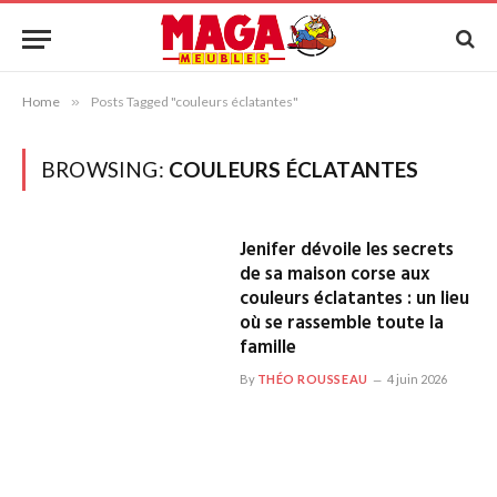
Home
»
Posts Tagged "couleurs éclatantes"
BROWSING:
COULEURS ÉCLATANTES
Jenifer dévoile les secrets
de sa maison corse aux
couleurs éclatantes : un lieu
où se rassemble toute la
famille
By
THÉO ROUSSEAU
4 juin 2026