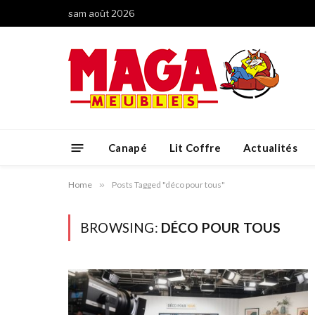
sam août 2026
Canapé
Lit Coffre
Actualités
Home
»
Posts Tagged "déco pour tous"
BROWSING:
DÉCO POUR TOUS