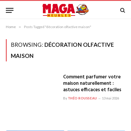
Home
»
Posts Tagged "décoration olfactive maison"
BROWSING:
DÉCORATION OLFACTIVE
MAISON
Comment parfumer votre
maison naturellement :
astuces efficaces et faciles
By
THÉO ROUSSEAU
13 mai 2026