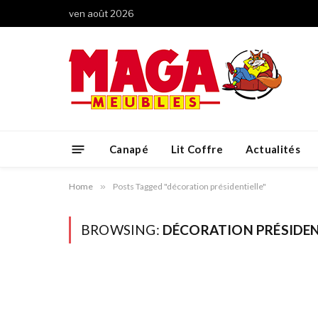
ven août 2026
Canapé
Lit Coffre
Actualités
Home
»
Posts Tagged "décoration présidentielle"
BROWSING:
DÉCORATION PRÉSIDEN