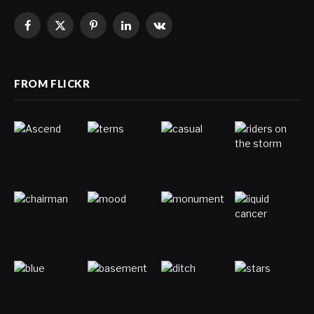
Facebook
X
Pinterest
LinkedIn
VKontakte
(Twitter)
FROM FLICKR