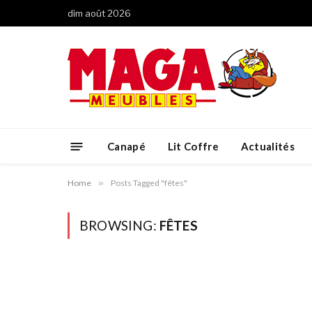
dim août 2026
Canapé
Lit Coffre
Actualités
Home
»
Posts Tagged "fêtes"
BROWSING:
FÊTES