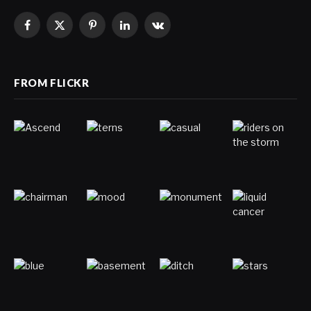
Facebook
X
Pinterest
LinkedIn
VKontakte
(Twitter)
FROM FLICKR