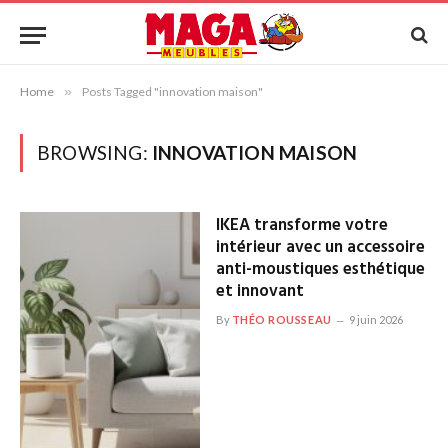
Home
»
Posts Tagged "innovation maison"
BROWSING:
INNOVATION MAISON
IKEA transforme votre
intérieur avec un accessoire
anti-moustiques esthétique
et innovant
By
THÉO ROUSSEAU
9 juin 2026