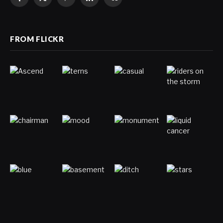
Facebook
X
Pinterest
LinkedIn
VKontakte
(Twitter)
FROM FLICKR