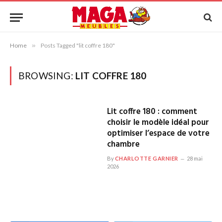
Home
»
Posts Tagged "lit coffre 180"
BROWSING:
LIT COFFRE 180
Lit coffre 180 : comment
choisir le modèle idéal pour
optimiser l’espace de votre
chambre
By
CHARLOTTE GARNIER
28 mai
2026