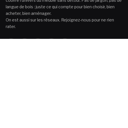
couvre l'univers du meuble sans détour. Pas de jargon, pas de
langue de bois : juste ce qui compte pour bien choisir, bien
acheter, bien aménager.
On est aussi sur les réseaux. Rejoignez-nous pour ne rien
rater.
Facebook
X
Pinterest
LinkedIn
VKontakte
(Twitter)
FROM FLICKR