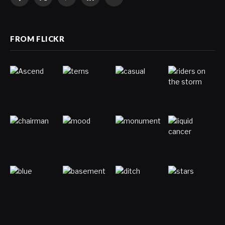
Facebook
X
Pinterest
LinkedIn
VKontakte
(Twitter)
FROM FLICKR