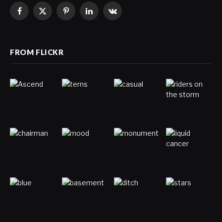
Facebook
X
Pinterest
LinkedIn
VKontakte
(Twitter)
FROM FLICKR