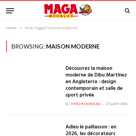
Home
»
Posts Tagged "maison moderne"
BROWSING:
MAISON MODERNE
Découvrez la maison
moderne de Dibu Martínez
en Angleterre : design
contemporain et salle de
sport privée
By
THÉO ROUSSEAU
27 juillet 2026
Adieu le paillasson : en
2026, les décorateurs