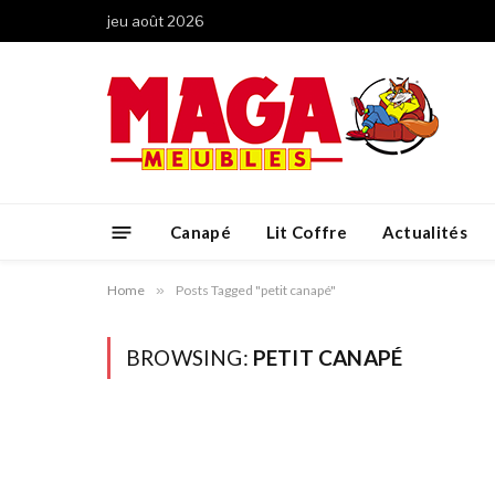
jeu août 2026
Canapé
Lit Coffre
Actualités
Home
»
Posts Tagged "petit canapé"
BROWSING:
PETIT CANAPÉ