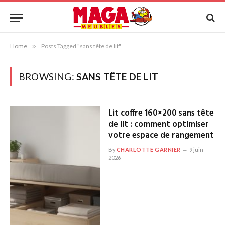
Home
»
Posts Tagged "sans tête de lit"
BROWSING:
SANS TÊTE DE LIT
Lit coffre 160×200 sans tête
de lit : comment optimiser
votre espace de rangement
By
CHARLOTTE GARNIER
9 juin
2026