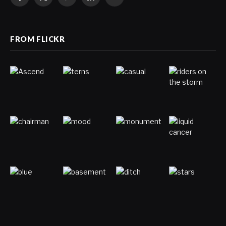
Facebook
X
Pinterest
LinkedIn
VKontakte
(Twitter)
FROM FLICKR