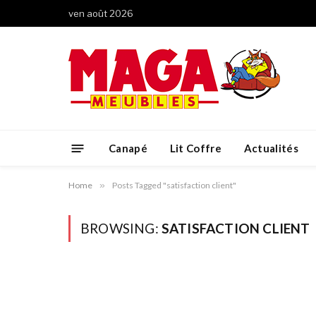
ven août 2026
Canapé
Lit Coffre
Actualités
Home
»
Posts Tagged "satisfaction client"
BROWSING:
SATISFACTION CLIENT