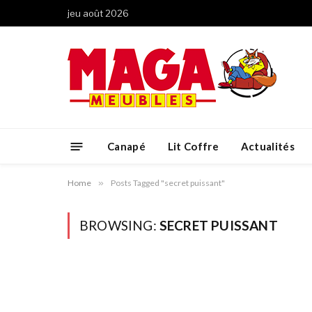
jeu août 2026
Canapé
Lit Coffre
Actualités
Home
»
Posts Tagged "secret puissant"
BROWSING:
SECRET PUISSANT