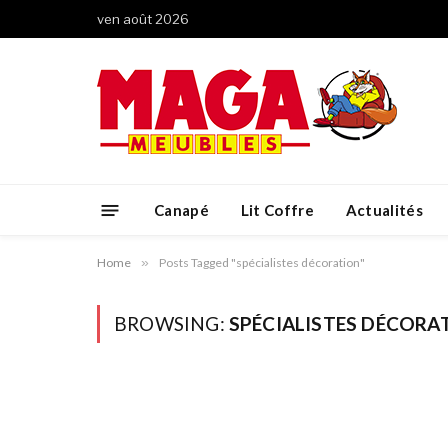
ven août 2026
Canapé
Lit Coffre
Actualités
Home
»
Posts Tagged "spécialistes décoration"
BROWSING:
SPÉCIALISTES DÉCORA