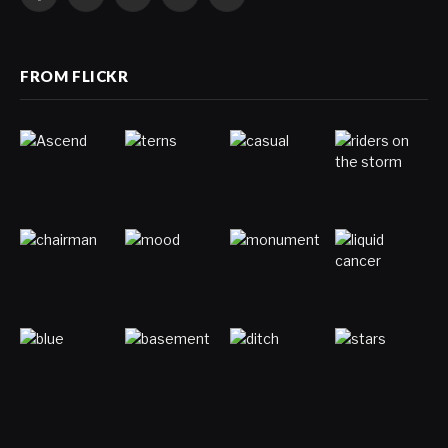
Facebook
X
Pinterest
LinkedIn
VKontakte
(Twitter)
FROM FLICKR