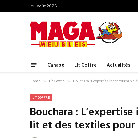
jeu août 2026
Canapé
Lit Coffre
Actualités
Home
»
Lit Coffre
»
Bouchara : L’expertise incontournable du
LIT COFFRE
Bouchara : L’expertise
lit et des textiles pou