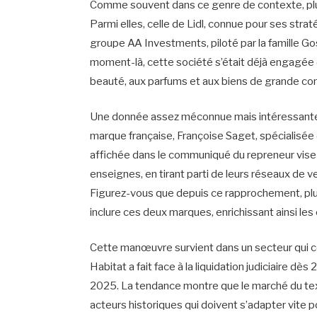
Comme souvent dans ce genre de contexte, plus
Parmi elles, celle de Lidl, connue pour ses strat
groupe AA Investments, piloté par la famille Gos
moment-là, cette société s’était déjà engagée 
beauté, aux parfums et aux biens de grande c
Une donnée assez méconnue mais intéressante d
marque française, Françoise Saget, spécialisée el
affichée dans le communiqué du repreneur vise
enseignes, en tirant parti de leurs réseaux de 
Figurez-vous que depuis ce rapprochement, plus
inclure ces deux marques, enrichissant ainsi les 
Cette manœuvre survient dans un secteur qui c
Habitat a fait face à la liquidation judiciaire dè
2025. La tendance montre que le marché du text
acteurs historiques qui doivent s’adapter vite p