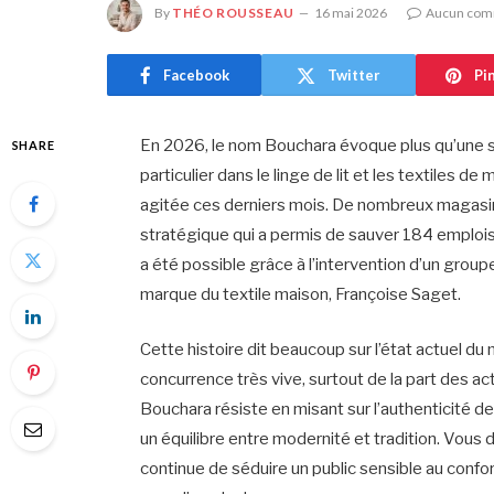
By
THÉO ROUSSEAU
16 mai 2026
Aucun com
Facebook
Twitter
Pi
En 2026, le nom Bouchara évoque plus qu’une sim
SHARE
particulier dans le linge de lit et les textiles 
agitée ces derniers mois. De nombreux magasins
stratégique qui a permis de sauver 184 emplois
a été possible grâce à l’intervention d’un groupe
marque du textile maison, Françoise Saget.
Cette histoire dit beaucoup sur l’état actuel du
concurrence très vive, surtout de la part des a
Bouchara résiste en misant sur l’authenticité de
un équilibre entre modernité et tradition. Vou
continue de séduire un public sensible au conf