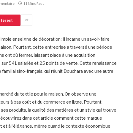
mentaire
11 Mins Read
nterest
ple enseigne de décoration : il incarne un savoir-faire
de maison. Pourtant, cette entreprise a traversé une période
 ont dû fermer, laissant place à une acquisition
 sur 541 salariés et 25 points de vente. Cette renaissance
 familial sino-français, qui réunit Bouchara avec une autre
 marché du textile pour la maison. On observe une
cteurs à bas coût et du commerce en ligne. Pourtant,
 ses produits, la qualité des matières et un style qui trouve
s découvrirez dans cet article comment cette marque
ort et à l’élégance, même quand le contexte économique