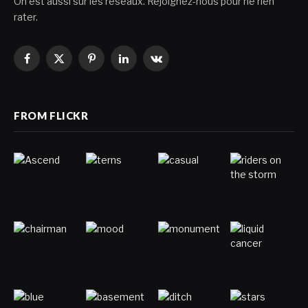
On est aussi sur les réseaux. Rejoignez-nous pour ne rien
rater.
Facebook
X
Pinterest
LinkedIn
VKontakte
(Twitter)
FROM FLICKR