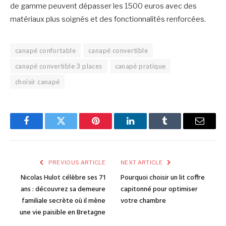
de gamme peuvent dépasser les 1500 euros avec des
matériaux plus soignés et des fonctionnalités renforcées.
canapé confortable
canapé convertible
canapé convertible 3 places
canapé pratique
choisir canapé
Facebook
Twitter
Pinterest
LinkedIn
Tumblr
Email
PREVIOUS ARTICLE
NEXT ARTICLE
Nicolas Hulot célèbre ses 71
Pourquoi choisir un lit coffre
ans : découvrez sa demeure
capitonné pour optimiser
familiale secrète où il mène
votre chambre
une vie paisible en Bretagne