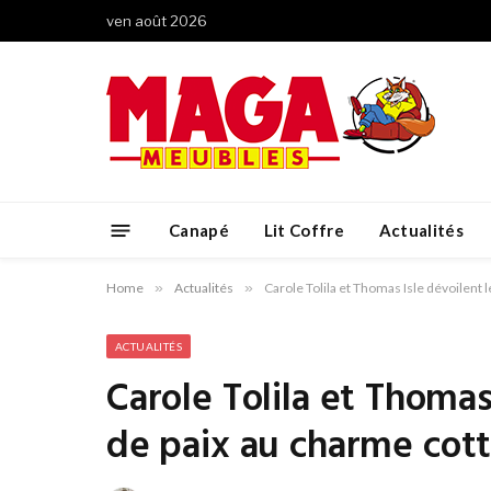
ven août 2026
Canapé
Lit Coffre
Actualités
Home
»
Actualités
»
Carole Tolila et Thomas Isle dévoilent 
ACTUALITÉS
Carole Tolila et Thomas
de paix au charme cott