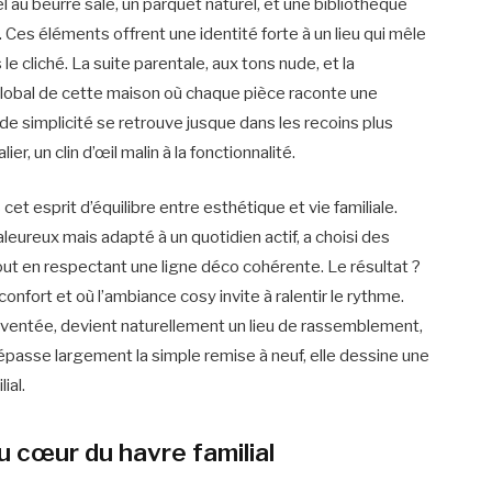
 au beurre salé, un parquet naturel, et une bibliothèque
es éléments offrent une identité forte à un lieu qui mêle
e cliché. La suite parentale, aux tons nude, et la
global de cette maison où chaque pièce raconte une
e simplicité se retrouve jusque dans les recoins plus
r, un clin d’œil malin à la fonctionnalité.
 cet esprit d’équilibre entre esthétique et vie familiale.
aleureux mais adapté à un quotidien actif, a choisi des
tout en respectant une ligne déco cohérente. Le résultat ?
onfort et où l’ambiance cosy invite à ralentir le rythme.
éinventée, devient naturellement un lieu de rassemblement,
dépasse largement la simple remise à neuf, elle dessine une
ial.
u cœur du havre familial