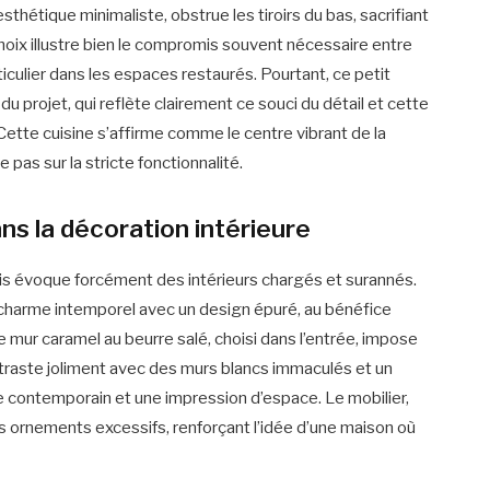
esthétique minimaliste, obstrue les tiroirs du bas, sacrifiant
oix illustre bien le compromis souvent nécessaire entre
ticulier dans les espaces restaurés. Pourtant, ce petit
 projet, qui reflète clairement ce souci du détail et cette
Cette cuisine s’affirme comme le centre vibrant de la
e pas sur la stricte fonctionnalité.
ns la décoration intérieure
ais évoque forcément des intérieurs chargés et surannés.
e charme intemporel avec un design épuré, au bénéfice
e mur caramel au beurre salé, choisi dans l’entrée, impose
ontraste joliment avec des murs blancs immaculés et un
le contemporain et une impression d’espace. Le mobilier,
sans ornements excessifs, renforçant l’idée d’une maison où