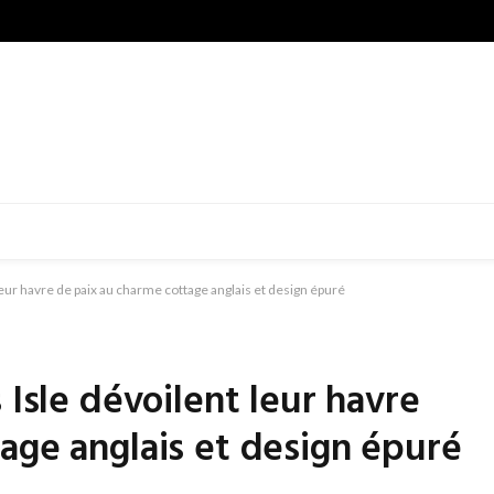
leur havre de paix au charme cottage anglais et design épuré
 Isle dévoilent leur havre
age anglais et design épuré