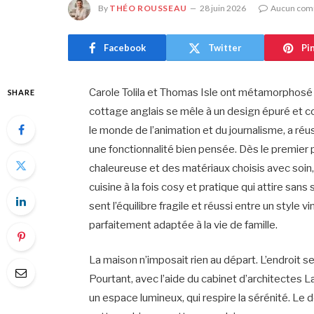
By
THÉO ROUSSEAU
28 juin 2026
Aucun com
Facebook
Twitter
Pi
Carole Tolila et Thomas Isle ont métamorphosé l
SHARE
cottage anglais se mêle à un design épuré et c
le monde de l’animation et du journalisme, a ré
une fonctionnalité bien pensée. Dès le premier p
chaleureuse et des matériaux choisis avec soin,
cuisine à la fois cosy et pratique qui attire sans
sent l’équilibre fragile et réussi entre un styl
parfaitement adaptée à la vie de famille.
La maison n’imposait rien au départ. L’endroit 
Pourtant, avec l’aide du cabinet d’architectes
un espace lumineux, qui respire la sérénité. Le d