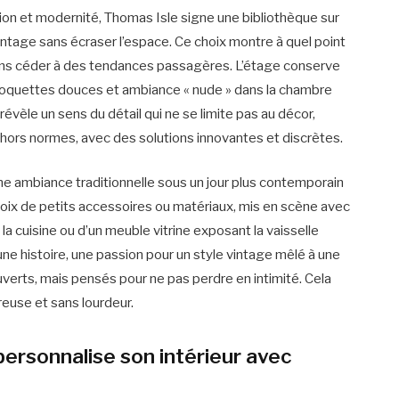
ion et modernité, Thomas Isle signe une bibliothèque sur
vintage sans écraser l’espace. Ce choix montre à quel point
e, sans céder à des tendances passagères. L’étage conserve
oquettes douces et ambiance « nude » dans la chambre
révèle un sens du détail qui ne se limite pas au décor,
 hors normes, avec des solutions innovantes et discrètes.
e ambiance traditionnelle sous un jour plus contemporain
hoix de petits accessoires ou matériaux, mis en scène avec
la cuisine ou d’un meuble vitrine exposant la vaisselle
 une histoire, une passion pour un style vintage mêlé à une
verts, mais pensés pour ne pas perdre en intimité. Cela
reuse et sans lourdeur.
 personnalise son intérieur avec