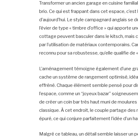
Transformer un ancien garage en cuisine familiale
brio. Ce qui est frappant dans cet espace, c’est
d’aujourd’hui. Le style campagnard anglais se d
l’évier de type « timbre d’office » qui apporte un
cottage peuvent basculer dans le kitsch, mais 
par l’utilisation de matériaux contemporains. Car
reconnu pour sa robustesse, qu’elle qualifie de « 
L’aménagement témoigne également d’une gran
cache un système de rangement optimisé, idéal 
effréné. Chaque élément semble pensé pour dis
l’espace, comme un “joyeux bazar” soigneusement
de créer un coin bar très haut muni de moulures O
classique. À cet endroit, le couple partage de
épuré, ce qui conjure parfaitement l’idée d’un hav
Malgré ce tableau, un détail semble laisser un p