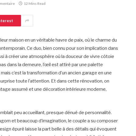
mentaire
12 Mins Read
nterest
eur maison en un véritable havre de paix, où le charme du
ontemporain. Ce duo, bien connu pour son implication dans
ussi à créer une atmosphère où la douceur de vivre côtoie
as dans la demeure, l’œil est attiré par une palette
 mais c’est la transformation d’un ancien garage en une
 surprise toute l’attention. Et dans cette rénovation, on
e vintage assumé et une décoration intérieure moderne,
semblait peu accueillant, presque dénué de personnalité.
 Lagom et beaucoup d’imagination, le couple a su composer
esign épuré laisse la part belle à des détails qui évoquent