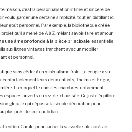
te maison, c’est la personnalisation intime et sincère de
oulu garder une certaine simplicité, tout en distillant ici
t leur goût personnel. Par exemple, la bibliothèque créée
 projet qu’il a mené de A à Z, mêlant savoir-faire et amour
e une âme profonde à la pièce principale
, essentielle
uils aux lignes vintages tranchent avec un mobilier
nant et personnel.
atique sans céder à un minimalisme froid. Le couple a su
ir confortablement leurs deux enfants, Thelma et Edgar,
 lumière. La moquette dans les chambres, notamment,
es espaces ouverts du rez-de-chaussée. Ce juste équilibre
vision globale qui dépasse la simple décoration pour
au plus près de leur quotidien.
tention. Carole, pour cacher la vaisselle sale après le