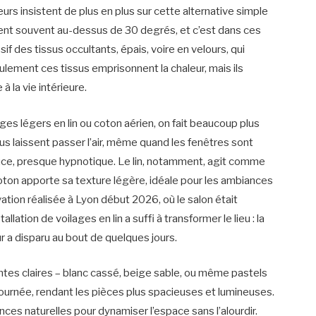
eurs insistent de plus en plus sur cette alternative simple
ntent souvent au-dessus de 30 degrés, et c’est dans ces
des tissus occultants, épais, voire en velours, qui
lement ces tissus emprisonnent la chaleur, mais ils
à la vie intérieure.
es légers en lin ou coton aérien, on fait beaucoup plus
us laissent passer l’air, même quand les fenêtres sont
douce, presque hypnotique. Le lin, notamment, agit comme
coton apporte sa texture légère, idéale pour les ambiances
tion réalisée à Lyon début 2026, où le salon était
lation de voilages en lin a suffi à transformer le lieu : la
ur a disparu au bout de quelques jours.
intes claires – blanc cassé, beige sable, ou même pastels
 journée, rendant les pièces plus spacieuses et lumineuses.
ces naturelles pour dynamiser l’espace sans l’alourdir.