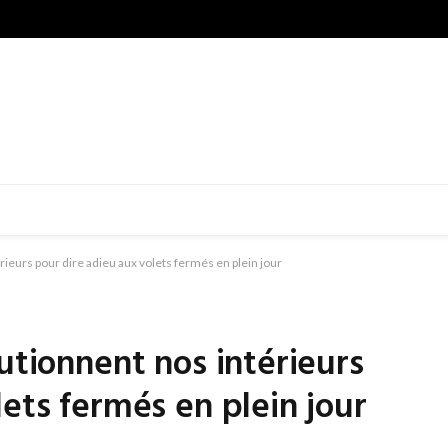
rieurs pour dire adieu aux volets fermés en plein jour
utionnent nos intérieurs
lets fermés en plein jour