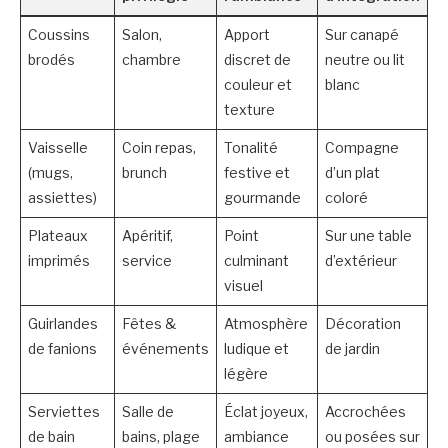
Coussins
Salon,
Apport
Sur canapé
brodés
chambre
discret de
neutre ou lit
couleur et
blanc
texture
Vaisselle
Coin repas,
Tonalité
Compagne
(mugs,
brunch
festive et
d’un plat
assiettes)
gourmande
coloré
Plateaux
Apéritif,
Point
Sur une table
imprimés
service
culminant
d’extérieur
visuel
Guirlandes
Fêtes &
Atmosphère
Décoration
de fanions
événements
ludique et
de jardin
légère
Serviettes
Salle de
Éclat joyeux,
Accrochées
de bain
bains, plage
ambiance
ou posées sur