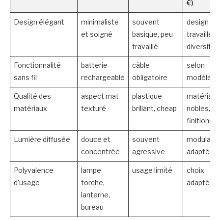
€)
Design élégant
minimaliste
souvent
design
et soigné
basique, peu
travaillé,
travaillé
diversité
Fonctionnalité
batterie
câble
selon
sans fil
rechargeable
obligatoire
modèle
Qualité des
aspect mat
plastique
matériaux
matériaux
texturé
brillant, cheap
nobles,
finitions
Lumière diffusée
douce et
souvent
modulable
concentrée
agressive
adaptée
Polyvalence
lampe
usage limité
choix
d’usage
torche,
adaptés
lanterne,
bureau