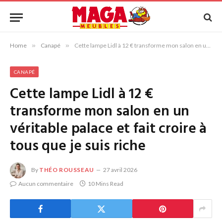
Home
»
Canapé
»
Cette lampe Lidl à 12 € transforme mon salon en un véritable palace et fait croire à tous que je suis riche
CANAPÉ
Cette lampe Lidl à 12 €
transforme mon salon en un
véritable palace et fait croire à
tous que je suis riche
By
THÉO ROUSSEAU
27 avril 2026
Aucun commentaire
10 Mins Read