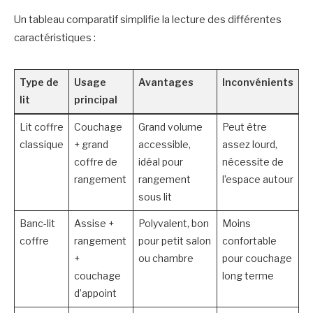
Un tableau comparatif simplifie la lecture des différentes
caractéristiques :
Type de
Usage
Avantages
Inconvénients
lit
principal
Lit coffre
Couchage
Grand volume
Peut être
classique
+ grand
accessible,
assez lourd,
coffre de
idéal pour
nécessite de
rangement
rangement
l’espace autour
sous lit
Banc-lit
Assise +
Polyvalent, bon
Moins
coffre
rangement
pour petit salon
confortable
+
ou chambre
pour couchage
couchage
long terme
d’appoint