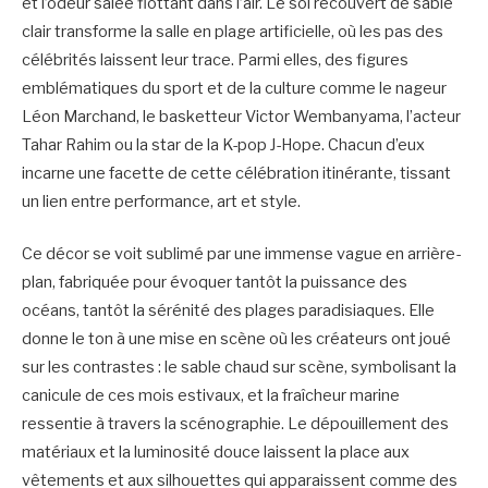
et l’odeur salée flottant dans l’air. Le sol recouvert de sable
clair transforme la salle en plage artificielle, où les pas des
célébrités laissent leur trace. Parmi elles, des figures
emblématiques du sport et de la culture comme le nageur
Léon Marchand, le basketteur Victor Wembanyama, l’acteur
Tahar Rahim ou la star de la K-pop J-Hope. Chacun d’eux
incarne une facette de cette célébration itinérante, tissant
un lien entre performance, art et style.
Ce décor se voit sublimé par une immense vague en arrière-
plan, fabriquée pour évoquer tantôt la puissance des
océans, tantôt la sérénité des plages paradisiaques. Elle
donne le ton à une mise en scène où les créateurs ont joué
sur les contrastes : le sable chaud sur scène, symbolisant la
canicule de ces mois estivaux, et la fraîcheur marine
ressentie à travers la scénographie. Le dépouillement des
matériaux et la luminosité douce laissent la place aux
vêtements et aux silhouettes qui apparaissent comme des