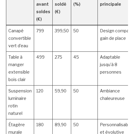
avant
soldé
(%)
principale
soldes
(€)
(€)
Canapé
799
399,50
50
Design compact,
convertible
gain de place
vert d’eau
Table à
499
275
45
Adaptable
manger
jusqu’à 8
extensible
personnes
bois clair
Suspension
120
59,90
50
Ambiance
luminaire
chaleureuse
rotin
naturel
Étagère
180
89,90
50
Personnalisable
murale
et évolutive