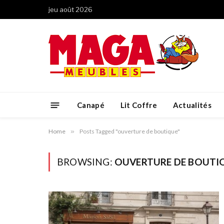
jeu août 2026
Canapé
Lit Coffre
Actualités
Home
»
Posts Tagged "ouverture de boutique"
BROWSING:
OUVERTURE DE BOUTI