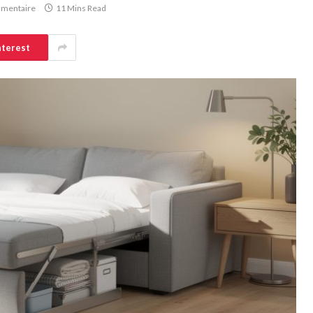
mentaire
11 Mins Read
nterest