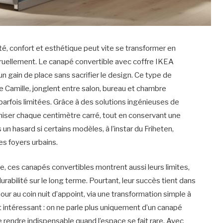
é, confort et esthétique peut vite se transformer en
cruellement. Le canapé convertible avec coffre IKEA
 un gain de place sans sacrifier le design. Ce type de
 Camille, jonglent entre salon, bureau et chambre
rfois limitées. Grâce à des solutions ingénieuses de
miser chaque centimètre carré, tout en conservant une
n hasard si certains modèles, à l’instar du Friheten,
es foyers urbains.
ée, ces canapés convertibles montrent aussi leurs limites,
abilité sur le long terme. Pourtant, leur succès tient dans
our au coin nuit d’appoint, via une transformation simple à
ient intéressant : on ne parle plus uniquement d’un canapé
e rendre indispensable quand l’espace se fait rare. Avec