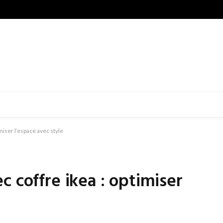
miser l’espace avec style
c coffre ikea : optimiser