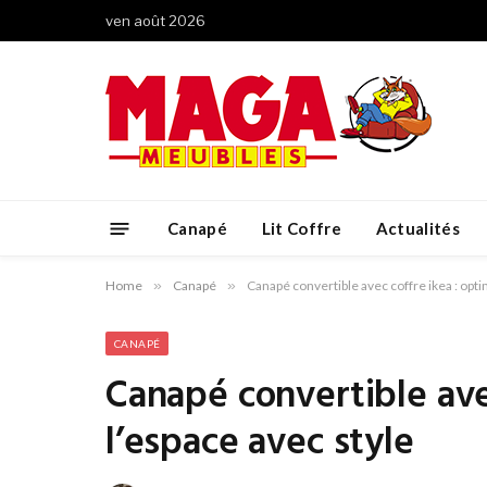
ven août 2026
Canapé
Lit Coffre
Actualités
Home
»
Canapé
»
Canapé convertible avec coffre ikea : opti
CANAPÉ
Canapé convertible ave
l’espace avec style