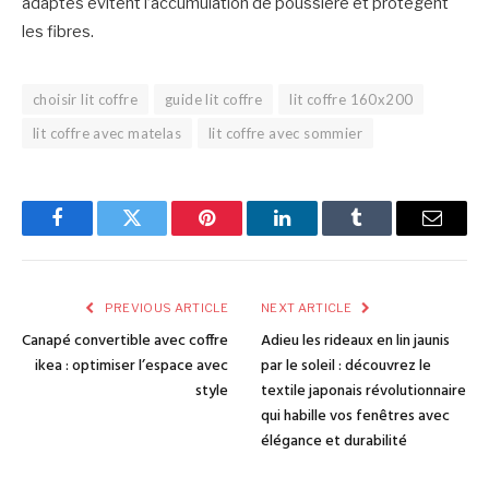
adaptés évitent l’accumulation de poussière et protègent
les fibres.
choisir lit coffre
guide lit coffre
lit coffre 160x200
lit coffre avec matelas
lit coffre avec sommier
Facebook
Twitter
Pinterest
LinkedIn
Tumblr
Email
PREVIOUS ARTICLE
NEXT ARTICLE
Canapé convertible avec coffre
Adieu les rideaux en lin jaunis
ikea : optimiser l’espace avec
par le soleil : découvrez le
style
textile japonais révolutionnaire
qui habille vos fenêtres avec
élégance et durabilité