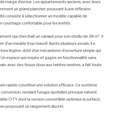
 de marge d’erreur. Les appartements anciens, avec leurs
arement un grand plancher, poussant à une réflexion
rité consiste à sélectionner un modèle capable de
 un couchage confortable pour les invités.
sement qui cherchait un canapé pour son studio de 28 m². Il
ier d’un meuble trop massif. Après plusieurs essais, il a
ucture légère, doté d’un mécanisme d’ouverture simple qui
 Un espace qui respire et gagne en fonctionnalité sans
ain, avec des tissus doux aux teintes neutres, a fait toute
rture rapido constitue une solution efficace. Ce système
a conversion, rendant l’usage quotidien presque naturel.
dèle CITY dont la version convertible optimise la surface,
ut en proposant un rangement discret.