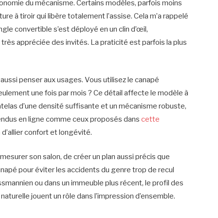
ergonomie du mécanisme. Certains modèles, parfois moins
e à tiroir qui libère totalement l’assise. Cela m’a rappelé
ngle convertible s’est déployé en un clin d’œil,
rès appréciée des invités. La praticité est parfois la plus
t aussi penser aux usages. Vous utilisez le canapé
ulement une fois par mois ? Ce détail affecte le modèle à
matelas d’une densité suffisante et un mécanisme robuste,
 vendus en ligne comme ceux proposés dans
cette
 d’allier confort et longévité.
 mesurer son salon, de créer un plan aussi précis que
canapé pour éviter les accidents du genre trop de recul
smannien ou dans un immeuble plus récent, le profil des
 naturelle jouent un rôle dans l’impression d’ensemble.