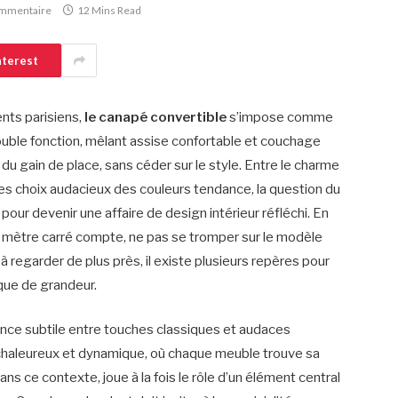
mmentaire
12 Mins Read
nterest
nts parisiens,
le canapé convertible
s’impose comme
double fonction, mêlant assise confortable et couchage
e du gain de place, sans céder sur le style. Entre le charme
les choix audacieux des couleurs tendance, la question du
pour devenir une affaire de design intérieur réfléchi. En
mètre carré compte, ne pas se tromper sur le modèle
à regarder de plus près, il existe plusieurs repères pour
nque de grandeur.
iance subtile entre touches classiques et audaces
s chaleureux et dynamique, où chaque meuble trouve sa
s ce contexte, joue à la fois le rôle d’un élément central