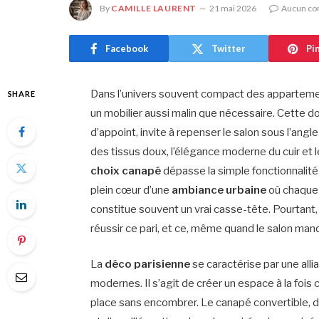
By
CAMILLE LAURENT
21 mai 2026
Aucun co
Facebook
Twitter
Pi
Dans l’univers souvent compact des apparteme
SHARE
un mobilier aussi malin que nécessaire. Cette 
d’appoint, invite à repenser le salon sous l’angl
des tissus doux, l’élégance moderne du cuir et 
choix canapé
dépasse la simple fonctionnalité 
plein cœur d’une
ambiance urbaine
où chaque 
constitue souvent un vrai casse-tête. Pourtant, 
réussir ce pari, et ce, même quand le salon ma
La
déco parisienne
se caractérise par une all
modernes. Il s’agit de créer un espace à la foi
place sans encombrer. Le canapé convertible, dan