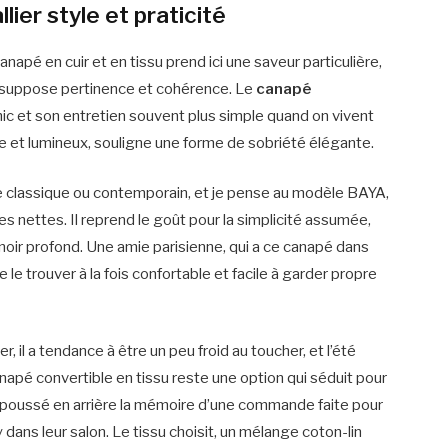
allier style et praticité
napé en cuir et en tissu prend ici une saveur particulière,
e suppose pertinence et cohérence. Le
canapé
hic et son entretien souvent plus simple quand on vivent
isse et lumineux, souligne une forme de sobriété élégante.
e classique ou contemporain, et je pense au modèle BAYA,
s nettes. Il reprend le goût pour la simplicité assumée,
 noir profond. Une amie parisienne, qui a ce canapé dans
le trouver à la fois confortable et facile à garder propre
, il a tendance à être un peu froid au toucher, et l’été
canapé convertible en tissu reste une option qui séduit pour
 repoussé en arrière la mémoire d’une commande faite pour
y dans leur salon. Le tissu choisit, un mélange coton-lin