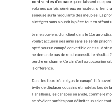
contraintes d’espace
qui ne laissent que peu
volumes parfois généreux en hauteur, offrent r
sérieuse sur la modularité des meubles. La prio
s’intégrer sans alourdir la pièce tout en offrant
Je me souviens d’un client dans le 11e arrondis
voulait accueillir ses amis sans se sentir prisonn
opté pour un canapé convertible en tissu à str
ne demande pas de recul excessif. Le résultat ?
perdre en charme. Ce clin d’œil au cocooning urb
la différence.
Dans les lieux très exigus, le canapé-lit à ouve
évite de déplacer coussins et matelas lors de l
Par ailleurs, les canapés en angle, comme le mo
se révèlent parfaits pour délimiter un salon to