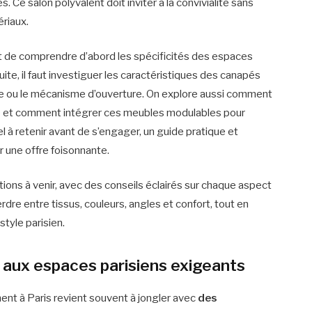
s. Ce salon polyvalent doit inviter à la convivialité sans
ériaux.
nt de comprendre d’abord les spécificités des espaces
uite, il faut investiguer les caractéristiques des canapés
rme ou le mécanisme d’ouverture. On explore aussi comment
èce et comment intégrer ces meubles modulables pour
el à retenir avant de s’engager, un guide pratique et
r une offre foisonnante.
ons à venir, avec des conseils éclairés sur chaque aspect
erdre entre tissus, couleurs, angles et confort, tout en
tyle parisien.
 aux espaces parisiens exigeants
ent à Paris revient souvent à jongler avec
des