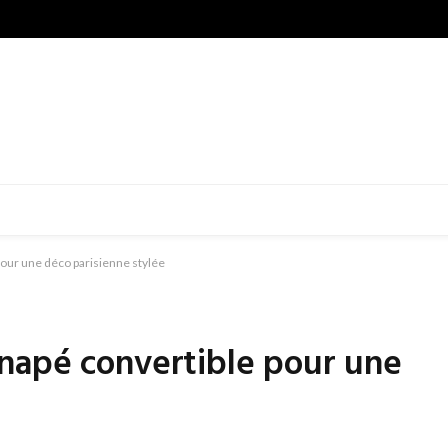
our une déco parisienne stylée
napé convertible pour une