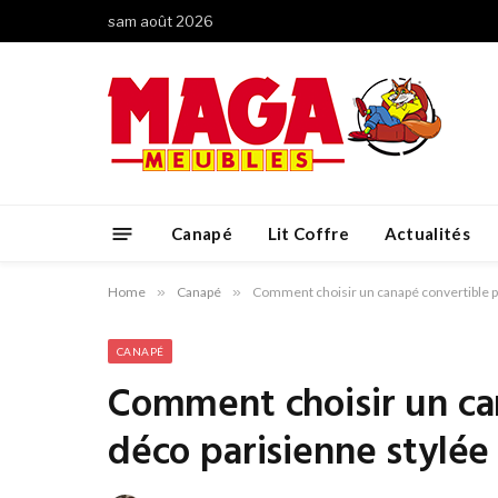
sam août 2026
Canapé
Lit Coffre
Actualités
Home
»
Canapé
»
Comment choisir un canapé convertible p
CANAPÉ
Comment choisir un ca
déco parisienne stylée