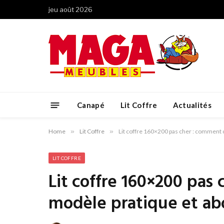
jeu août 2026
Canapé
Lit Coffre
Actualités
Home
»
Lit Coffre
»
Lit coffre 160×200 pas cher : comment 
LIT COFFRE
Lit coffre 160×200 pas 
modèle pratique et ab