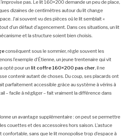
’improvise pas. Le lit 160×200 demande un peu de place,
ques dizaines de centimètres autour du lit change
ace. J’ai souvent vu des pièces où le lit semblait «
rtout d’un défaut d’agencement. Dans ces situations, un lit
mécanisme et la structure soient bien choisis.
ge
conséquent sous le sommier, règle souvent les
ns l’exemple d’Étienne, un jeune trentenaire qui vit
 a opté pour un
lit coffre 160×200 pas cher
, il ne
uisse contenir autant de choses. Du coup, ses placards ont
stait parfaitement accessible grâce au système à vérins à
il – facile à négliger – fait vraiment la différence dans
 donne un avantage supplémentaire : on peut se permettre
 des couettes et des accessoires hors saison. L’astuce
t confortable, sans que le lit monopolise trop d’espace à