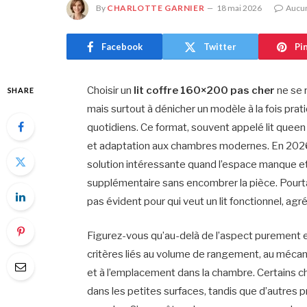
By
CHARLOTTE GARNIER
18 mai 2026
Aucu
Facebook
Twitter
Pi
Choisir un
lit coffre 160×200 pas cher
ne se 
SHARE
mais surtout à dénicher un modèle à la fois pra
quotidiens. Ce format, souvent appelé lit queen
et adaptation aux chambres modernes. En 2026, i
solution intéressante quand l’espace manque et
supplémentaire sans encombrer la pièce. Pourta
pas évident pour qui veut un lit fonctionnel, agré
Figurez-vous qu’au-delà de l’aspect purement es
critères liés au volume de rangement, au mécanis
et à l’emplacement dans la chambre. Certains c
dans les petites surfaces, tandis que d’autres pri