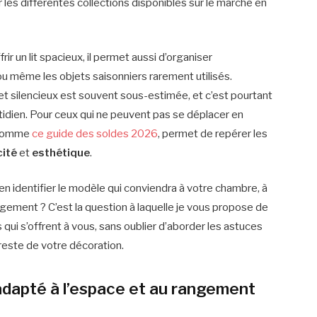
r les différentes collections disponibles sur le marché en
ir un lit spacieux, il permet aussi d’organiser
ou même les objets saisonniers rarement utilisés.
et silencieux est souvent sous-estimée, et c’est pourtant
uotidien. Pour ceux qui ne peuvent pas se déplacer en
, comme
ce guide des soldes 2026
, permet de repérer les
cité
et
esthétique
.
 identifier le modèle qui conviendra à votre chambre, à
gement ? C’est la question à laquelle je vous propose de
 qui s’offrent à vous, sans oublier d’aborder les astuces
reste de votre décoration.
 adapté à l’espace et au rangement