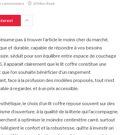
n commentaire
10 Mins Read
nterest
résume pas à trouver l’article le moins cher du marché,
tique et durable, capable de répondre à vos besoins
 size, séduit pour son équilibre entre espace de couchage
l apparaît clairement que le lit coffre constitue une
 que l’on souhaite bénéficier d’un rangement
nt, face à la profusion des modèles proposés, tout n’est
able à regarder, et à un prix accessible.
thétique, le choix d’un lit coffre repose souvent sur des
me d’ouverture, à la qualité de la literie qui l’accompagne,
herchent à optimiser le moindre centimètre carré, surtout
vilégient le confort et la robustesse, quitte à investir un