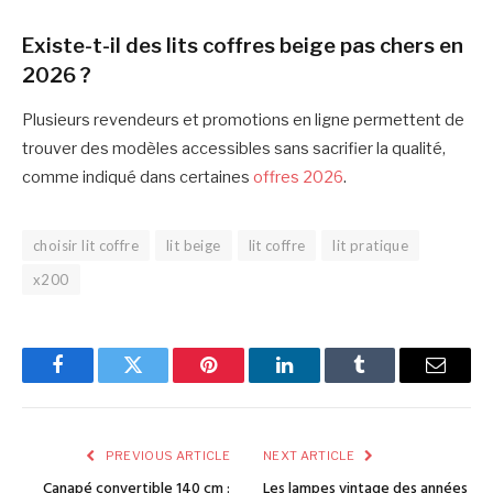
Existe-t-il des lits coffres beige pas chers en
2026 ?
Plusieurs revendeurs et promotions en ligne permettent de
trouver des modèles accessibles sans sacrifier la qualité,
comme indiqué dans certaines
offres 2026
.
choisir lit coffre
lit beige
lit coffre
lit pratique
x200
Facebook
Twitter
Pinterest
LinkedIn
Tumblr
Email
PREVIOUS ARTICLE
NEXT ARTICLE
Canapé convertible 140 cm :
Les lampes vintage des années