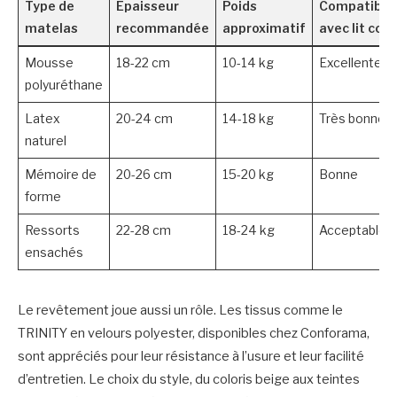
Type de
Épaisseur
Poids
Compatibili
matelas
recommandée
approximatif
avec lit coff
Mousse
18-22 cm
10-14 kg
Excellente
polyuréthane
Latex
20-24 cm
14-18 kg
Très bonne
naturel
Mémoire de
20-26 cm
15-20 kg
Bonne
forme
Ressorts
22-28 cm
18-24 kg
Acceptable
ensachés
Le revêtement joue aussi un rôle. Les tissus comme le
TRINITY en velours polyester, disponibles chez Conforama,
sont appréciés pour leur résistance à l’usure et leur facilité
d’entretien. Le choix du style, du coloris beige aux teintes