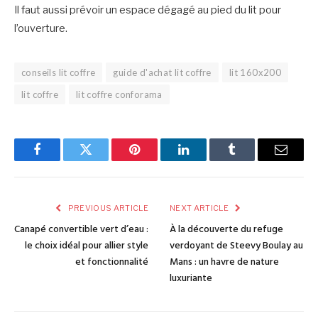
Il faut aussi prévoir un espace dégagé au pied du lit pour
l’ouverture.
conseils lit coffre
guide d'achat lit coffre
lit 160x200
lit coffre
lit coffre conforama
Facebook
Twitter
Pinterest
LinkedIn
Tumblr
Email
PREVIOUS ARTICLE
NEXT ARTICLE
Canapé convertible vert d’eau :
À la découverte du refuge
le choix idéal pour allier style
verdoyant de Steevy Boulay au
et fonctionnalité
Mans : un havre de nature
luxuriante